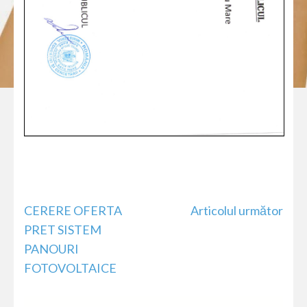
Navigare
CERERE OFERTA
Articolul următor
în
PRET SISTEM
articole
PANOURI
FOTOVOLTAICE