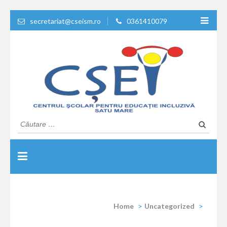
secretariat@cseism.ro
0361410079
Educatie de calitate !
Centrul Scolar Pentru
Caută
după:
Educatie Inclusiva Satu
Mare
Home
>
Uncategorized
>