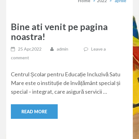
Home
>
2022
>
aprilie
Bine ati venit pe pagina
noastra!
25 Apr,2022
admin
Leave a
comment
Centrul Școlar pentru Educație Incluzivă Satu
Mare este o instituție de învățământ special și
special – integrat, care asigură servicii …
READ MORE