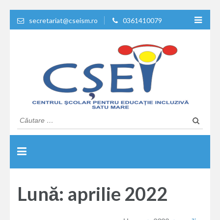
secretariat@cseism.ro
0361410079
Educatie de calitate !
Centrul Scolar Pentru
Caută
după:
Educatie Inclusiva Satu
Mare
Lună: aprilie 2022