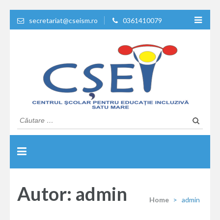
secretariat@cseism.ro
0361410079
Educatie de calitate !
Centrul Scolar Pentru
Caută
după:
Educatie Inclusiva Satu
Mare
Autor:
admin
Home
>
admin