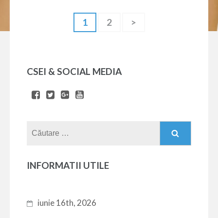
Navigare
Page
1
Page
2
>
în
articole
CSEI & SOCIAL MEDIA
Caută
după:
INFORMATII UTILE
iunie 16th, 2026