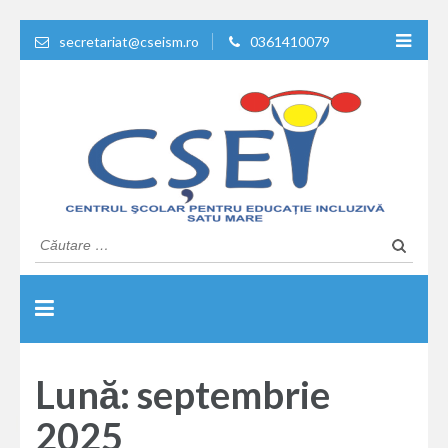
secretariat@cseism.ro
0361410079
Educatie de calitate !
Centrul Scolar Pentru
Caută
după:
Educatie Inclusiva Satu
Mare
Lună: septembrie
2025