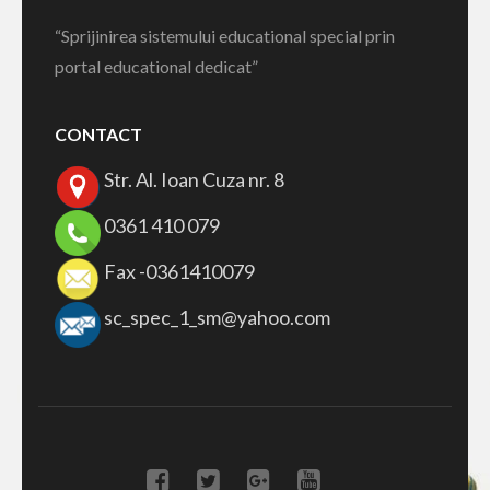
“Sprijinirea sistemului educational special prin
portal educational dedicat”
CONTACT
Str. Al. Ioan Cuza nr. 8
0361 410 079
Fax -0361410079
sc_spec_1_sm@yahoo.com