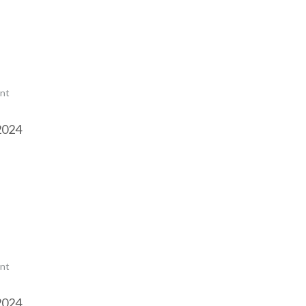
nt
2024
nt
2024