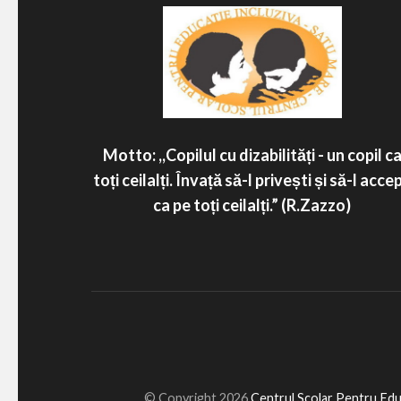
Motto: ,,Copilul cu dizabilități - un copil c
toți ceilalți. Învață să-l privești și să-l accep
ca pe toți ceilalți.” (R.Zazzo)
© Copyright 2026
Centrul Scolar Pentru Edu