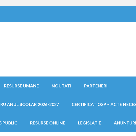
ducatie Inclusiva Satu Mare
RESURSE UMANE
NOUTATI
PARTENERI
RU ANUL ȘCOLAR 2026-2027
CERTIFICAT OSP – ACTE NECE
S PUBLIC
RESURSE ONLINE
LEGISLAȚIE
ANUNȚUR