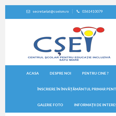
secretariat@cseism.ro
0361410079
Centrul Scolar Pentru E
Educatie de calitate !
ACASA
DESPRE NOI
PENTRU CINE ?
ÎNSCRIERE ÎN ÎNVĂȚĂMÂNTUL PRIMAR PENT
GALERIE FOTO
INFORMAȚII DE INTERE