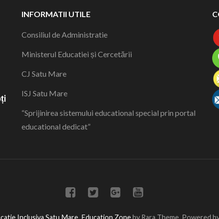
INFORMATII UTILE
C
Consiliul de Administratie
Ministerul Educatiei și Cercetării
CJ Satu Mare
a
ISJ Satu Mare
ți
“Sprijinirea sistemului educational special prin portal
educational dedicat”
catie Inclusiva Satu Mare
.
Education Zone
by Rara Theme. Powered b