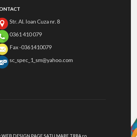
ONTACT
Str. Al. Ioan Cuza nr. 8
0361 410 079
Fax -0361410079
sc_spec_1_sm@yahoo.com
y
WEB DESIGN PAGE SATU MARE TRRA.ro
.